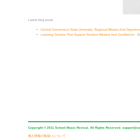
Latest blog posts
Central Connecticut State University: Regional Mission And Opportuni
Learning Centers That Support Student Mastery And Confidence
- 2
Copyright © 2011 School Music Revival. All Rights Reserved.
support@u
個人情報の取扱いについて