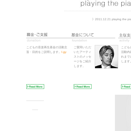
》2011.12.21 playing
こどもの音楽再生基金の活動主
ご賛同いただ
こども
旨・目的をご説明します。
I.gy
いたアーティ
活動内
ストのメッセ
れまで
ージをご紹介
します
します。